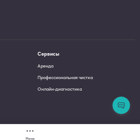
Сервисы
Аренда
Профессиональная чистка
Онлайн-диагностика
Ос
во
За
сл
по
Меню