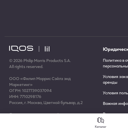
Юридическ
Политика в 
© 2026 Philip Morris Products S.A.
персональны
All rights reserved.
Условия зака
ООО «Филип Моррис Сэйлз энд
аренды
Маркетинг»
ОГРН: 1027739037094
Условия пол
ИНН: 7710298176
Россия, г. Москва, Цветной бульвар, д.2
Важная инф
Все докумен
Для вопросов и претензий:
почта:
my@iqos.ru
телефон:
+78003014767
Каталог