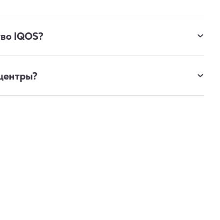
тво IQOS?
 центры?