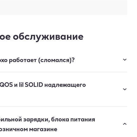
ное обслуживание
Устранение неисправностей
К
охо работает (сломался)?
устройств
П
Подробнее →
QOS и lil SOLID надлежащего
ильной зарядки, блока питания
розничном магазине