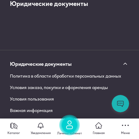
Юридические документы
Юридические документы
Политика в области обработки персональных данных
Условия заказа, покупки и оформления аренды
Ос
во
Условия пользования
За
сл
Важная информация
по
Все документы
Каталог
Уведомления
Главная
Меню
Личный кабинет
Полезные ссылки