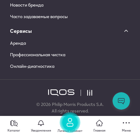
Новости бренда
Часто задаваемые вопросы
Сервисы
Аренда
Профессиональная чистка
Онлайн-диагностика
Ос
во
За
© 2026 Philip Morris Products S.A.
сл
All rights reserved.
по
ООО «Филип Моррис Сэйлз энд Маркетинг»
ОГРН: 1027739037094
Каталог
Уведомления
Главная
Меню
Личный кабинет
ИНН: 7710298176