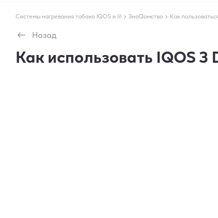
Системы нагревания табака IQOS и lil
ЗнаQомство
Как пользоватьс
Назад
Как использовать IQOS 3