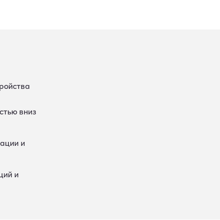
тройства
астью вниз
рации и
ций и