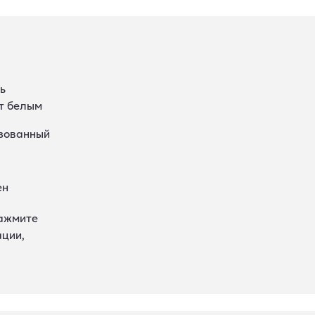
ь
ет белым
ьзованный
ен
зажмите
ации,