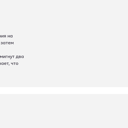
ния на
 затем
мигнут два
ает, что