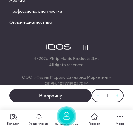
Аренда
Профессиональная чистка
Онлайн-диагностика
© 2026 Philip Morris Products S.A.
All rights reserved.
ООО «Филип Моррис Сэйлз энд Маркетинг»
ОГРН: 1027739037094
Ос
ИНН: 7710298176
во
В корзину
Россия, г. Москва, Цветной бульвар, д.2
За
сл
по
Для вопросов и претензий:
почта:
my@iqos.ru
телефон:
+78003014767
Каталог
Уведомления
Главная
Меню
Личный кабинет