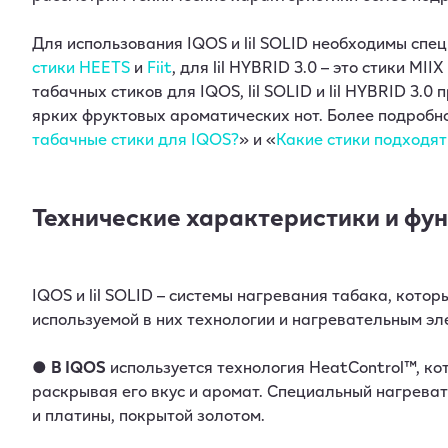
Для использования IQOS и lil SOLID необходимы специ
стики HEETS
и
Fiit
, для lil HYBRID 3.0 – это стики MI
табачных стиков для IQOS, lil SOLID и lil HYBRID 3
ярких фруктовых ароматических нот. Более подробно
табачные стики для IQOS?
» и «
Какие стики подходят 
Технические характеристики и фу
IQOS и lil SOLID – системы нагревания табака, кото
используемой в них технологии и нагревательным эл
●
В IQOS
используется технология HeatControl™, кот
раскрывая его вкус и аромат. Специальный нагреват
и платины, покрытой золотом.