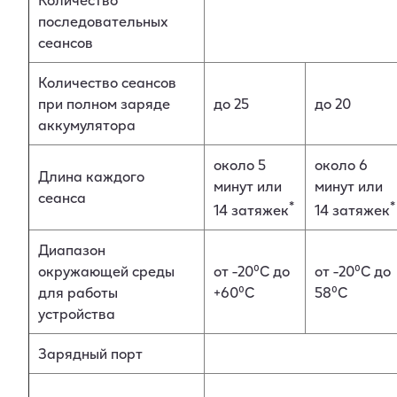
последовательных
сеансов
Количество сеансов
при полном заряде
до 25
до 20
аккумулятора
около 5
около 6
Длина каждого
минут или
минут или
сеанса
*
*
14 затяжек
14 затяжек
Диапазон
окружающей среды
от -20⁰C до
от -20⁰C до
для работы
+60⁰C
58⁰C
устройства
Зарядный порт