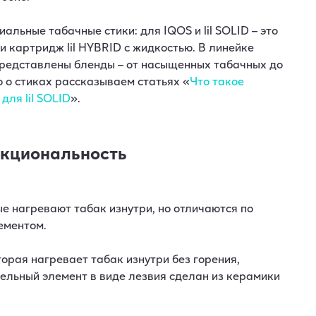
альные табачные стики: для IQOS и lil SOLID – это
IX и картридж lil HYBRID с жидкостью. В линейке
.0 представлены бленды – от насыщенных табачных до
 о стиках рассказываем статьях «
Что такое
для lil SOLID
».
нкциональность
рые нагревают табак изнутри, но отличаются по
ементом.
орая нагревает табак изнутри без горения,
ельный элемент в виде лезвия сделан из керамики