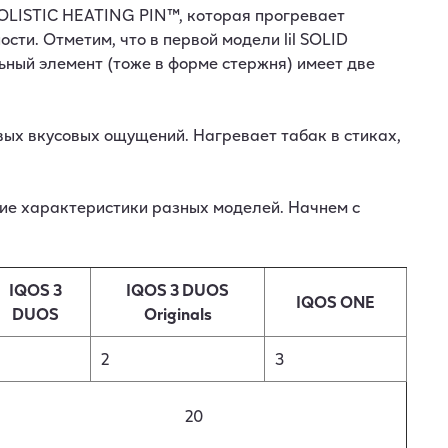
OLISTIC HEATING PIN™, которая прогревает
сти. Отметим, что в первой модели lil SOLID
ьный элемент (тоже в форме стержня) имеет две
вых вкусовых ощущений. Нагревает табак в стиках,
ие характеристики разных моделей. Начнем с
IQOS 3
IQOS 3 DUOS
IQOS ONE
DUOS
Originals
2
3
20