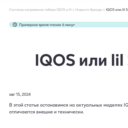
Системы нагревания табака IQOS и lil
Новости бренда
IQOS или lil
Примерное время чтения: 6 минут
Статья понравилась: 24 пользователям
Статью дочитали до конца: 16851 раз
IQOS или li
авг 15, 2024
В этой статье остановимся на актуальных моделях IQ
отличаются внешне и технически.