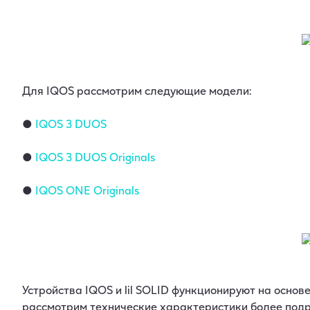
Для IQOS рассмотрим следующие модели:
●
IQOS 3 DUOS
●
IQOS 3 DUOS Originals
●
IQOS ONE Originals
Устройства IQOS и lil SOLID функционируют на основ
рассмотрим технические характеристики более подр