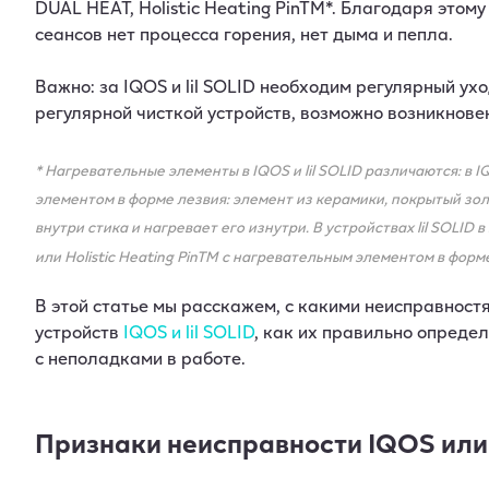
DUAL HEAT, Holistic Heating PinTM*. Благодаря этом
сеансов нет процесса горения, нет дыма и пепла.
Важно: за IQOS и lil SOLID необходим регулярный ух
регулярной чисткой устройств, возможно возникнове
* Нагревательные элементы в IQOS и lil SOLID различаются: в 
элементом в форме лезвия: элемент из керамики, покрытый зол
внутри стика и нагревает его изнутри. В устройствах lil SOLID
или Holistic Heating PinTM с нагревательным элементом в форм
В этой статье мы расскажем, с какими неисправност
устройств
IQOS и lil SOLID
, как их правильно определ
с неполадками в работе.
Признаки неисправности IQOS или l