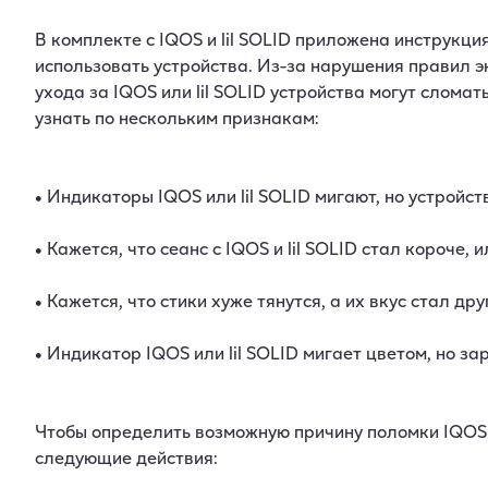
В комплекте с IQOS и lil SOLID приложена инструкци
использовать устройства. Из-за нарушения правил э
ухода за IQOS или lil SOLID устройства могут слома
узнать по нескольким признакам:
• Индикаторы IQOS или lil SOLID мигают, но устройст
• Кажется, что сеанс с IQOS и lil SOLID стал короче,
• Кажется, что стики хуже тянутся, а их вкус стал дру
• Индикатор IQOS или lil SOLID мигает цветом, но з
Чтобы определить возможную причину поломки IQOS и
следующие действия: