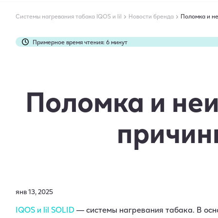
Системы нагревания табака IQOS и lil
Новости бренда
Поломка и не
Примерное время чтения: 6 минут
Статья понравилась: 7 пользователям
Статью дочитали до конца: 3799 раз
Поломка и неи
причин
янв 13, 2025
IQOS и lil SOLID
— системы нагревания табака. В осн