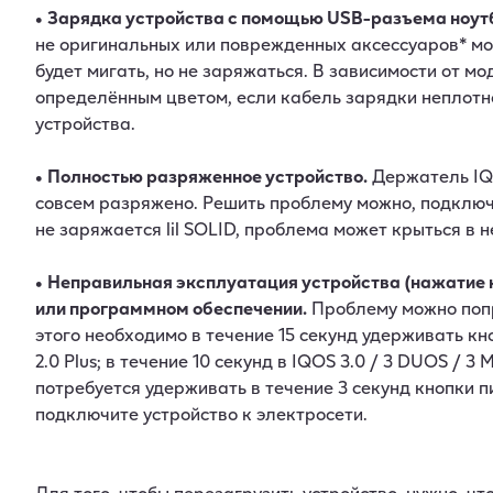
•
Зарядка устройства с помощью USB-разъема ноут
не оригинальных или поврежденных аксессуаров* мож
будет мигать, но не заряжаться. В зависимости от м
определённым цветом, если кабель зарядки неплотн
устройства.
•
Полностью разряженное устройство.
Держатель IQO
совсем разряжено. Решить проблему можно, подключи
не заряжается lil SOLID, проблема может крыться в 
•
Неправильная эксплуатация устройства (нажатие не
или программном обеспечении.
Проблему можно попр
этого необходимо в течение 15 секунд удерживать кнопку
2.0 Plus; в течение 10 секунд в IQOS 3.0 / 3 DUOS / 3
потребуется удерживать в течение 3 секунд кнопки п
подключите устройство к электросети.
Для того, чтобы перезагрузить устройство, нужно, ч