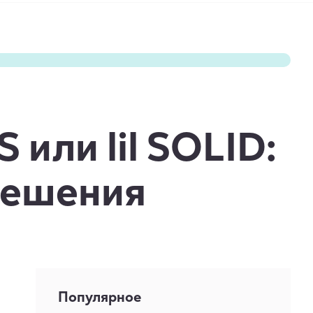
или lil SOLID:
решения
Популярное