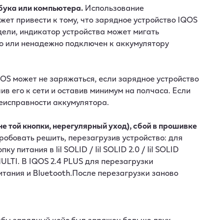
бука или компьютера.
Использование
ет привести к тому, что зарядное устройство IQOS
одели, индикатор устройства может мигать
о или ненадежно подключен к аккумулятору
S может не заряжаться, если зарядное устройство
в его к сети и оставив минимум на полчаса. Если
неисправности аккумулятора.
 той кнопки, нерегулярный уход), сбой в прошивке
обовать решить, перезагрузив устройство: для
 питания в lil SOLID / lil SOLID 2.0 / lil SOLID
 MULTI. В IQOS 2.4 PLUS для перезагрузки
итания и Bluetooth.После перезагрузки заново
тобы зарядный кейс был заряжен больше двух