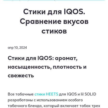
Статья понравилась: 23 пользователям
Стики для IQOS.
Статью дочитали до конца: 12033 раза
Сравнение вкусов
стиков
апр 10, 2024
Стики для IQOS: аромат,
насыщенность, плотность и
свежесть
Все табачные
стики HEETS
для IQOS и lil SOLID
разработаны с использованием особого
табачного бленда, который включает табак трех