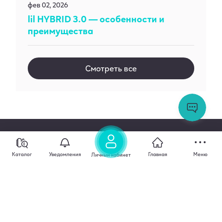
фев 02, 2026
lil HYBRID 3.0 — особенности и
преимущества
Смотреть все
Ос
во
За
сл
по
Каталог
Уведомления
Главная
Меню
Личный кабинет
Юридические документы