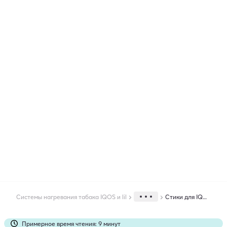
Системы нагревания табака IQOS и lil
Стики для IQOS. Сравнение вкусов стиков
Новости бренда
Примерное время чтения: 9 минут