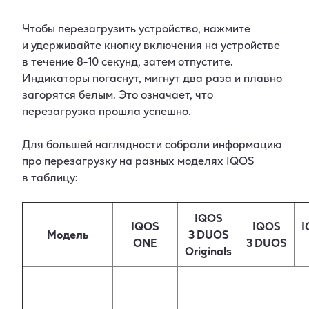
Чтобы перезагрузить устройство, нажмите
и удерживайте кнопку включения на устройстве
в течение 8-10 секунд, затем отпустите.
Индикаторы погаснут, мигнут два раза и плавно
загорятся белым. Это означает, что
перезагрузка прошла успешно.
Для большей наглядности собрали информацию
про перезагрузку на разных моделях IQOS
в таблицу:
IQOS
IQOS
IQOS
I
Модель
3 DUOS
ONE
3 DUOS
Originals