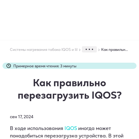
Системы нагревания табака IQOS и lil
Как правильно перезагрузить IQOS?
Новости бренда
Примерное время чтения: 3 минуты
Статья понравилась: 8 пользователям
Как правильно
Статью дочитали до конца: 6161 раз
перезагрузить IQOS?
сен 17, 2024
В ходе использования
IQOS
иногда может
понадобиться перезагрузка устройства. В этой