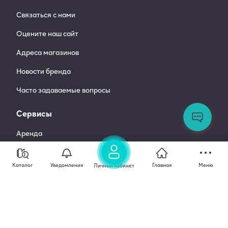
Связаться с нами
Оцените наш сайт
Адреса магазинов
Новости бренда
Часто задаваемые вопросы
Ос
во
Сервисы
За
сл
Аренда
по
Профессиональная чистка
Каталог
Уведомления
Главная
Меню
Личный кабинет
Онлайн-диагностика