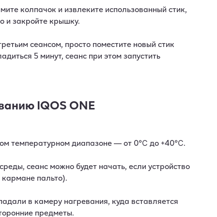
имите колпачок и извлеките использованный стик,
о и закройте крышку.
третьим сеансом, просто поместите новый стик
ладиться 5 минут, сеанс при этом запустить
ованию IQOS ONE
ком температурном диапазоне — от 0℃ до +40℃.
реды, сеанс можно будет начать, если устройство
 кармане пальто).
падали в камеру нагревания, куда вставляется
сторонние предметы.