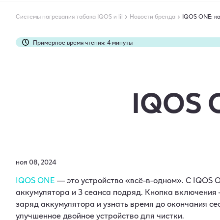
Системы нагревания табака IQOS и lil
Новости бренда
IQOS ONE: ка
Примерное время чтения: 4 минуты
Статья понравилась: 22 пользователям
Статью дочитали до конца: 4360 раз
IQOS O
ноя 08, 2024
IQOS ONE
— это устройство «всё-в-одном». С IQOS 
аккумулятора и 3 сеанса подряд​. Кнопка включения
заряд аккумулятора и узнать время до окончания се
улучшенное двойное устройство для чистки.