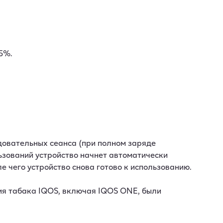
25%.
едовательных сеанса (при полном заряде
ьзований устройство начнет автоматически
ле чего устройство снова готово к использованию.
ия табака IQOS, включая IQOS ONE, были