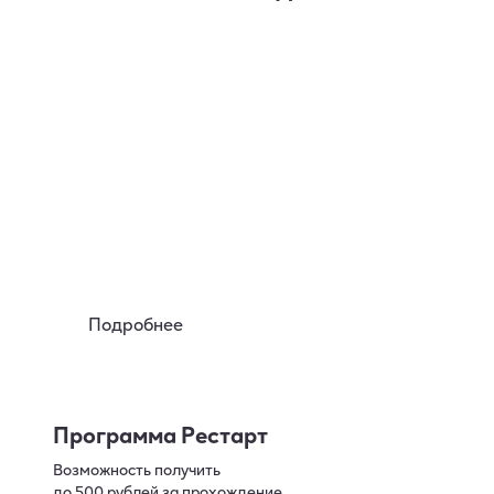
Аренда
Вы можете познакомиться
с устройствами lil за 50р на 7 дней
Подробнее
Программа Рестарт
Возможность получить
до 500 рублей за прохождение