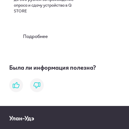
опроса и сдачу устройства в Q
STORE
Подробнее
Была ли информация полезна?
like
dislike
Улан-Удэ