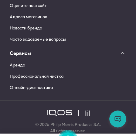
Оцените наш сайт
Адреса магазинов
Новости бренда
Часто задаваемые вопросы
Сервисы
Аренда
Профессиональная чистка
Онлайн-диагностика
Ос
во
За
© 2026 Philip Morris Products S.A.
сл
All rights reserved.
по