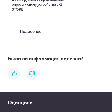
опроса и сдачу устройства в Q
STORE
Подробнее
Была ли информация полезна?
like
dislike
Одинцово