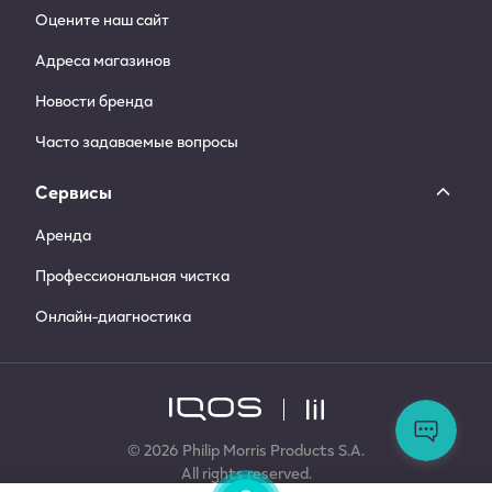
Оцените наш сайт
Адреса магазинов
Новости бренда
Часто задаваемые вопросы
Сервисы
Аренда
Профессиональная чистка
Онлайн-диагностика
Ос
во
За
© 2026 Philip Morris Products S.A.
сл
All rights reserved.
по