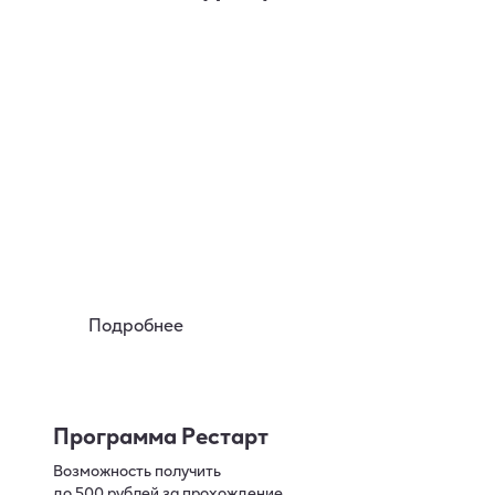
Аренда
Вы можете познакомиться
с устройствами lil за 50р на 7 дней
Подробнее
Программа Рестарт
Возможность получить
до 500 рублей за прохождение