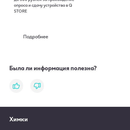
опроса и сдачу устройства в Q
STORE
Подробнее
Была ли информация полезна?
like
dislike
Химки