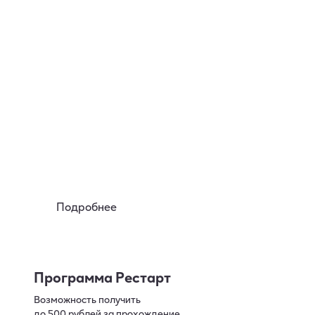
Аренда
Вы можете познакомиться
с устройствами lil за 50р на 7 дней
Подробнее
Программа Рестарт
Возможность получить
до 500 рублей за прохождение