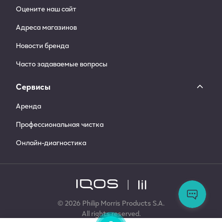
Оцените наш сайт
Адреса магазинов
Новости бренда
Часто задаваемые вопросы
Сервисы
Аренда
Профессиональная чистка
Онлайн-диагностика
Ос
во
За
© 2026 Philip Morris Products S.A.
сл
All rights reserved.
по