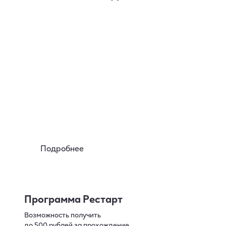
Аренда
Вы можете познакомиться
с устройствами lil за 50р на 7 дней
Подробнее
Программа Рестарт
Возможность получить
до 500 рублей за прохождение