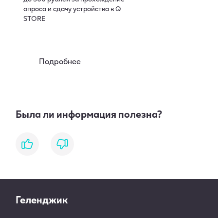
опроса и сдачу устройства в Q
STORE
Подробнее
Была ли информация полезна?
like
dislike
Геленджик