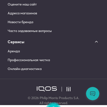
Оцените наш сайт
Адреса магазинов
Новости бренда
Часто задаваемые вопросы
Сервисы
Аренда
Профессиональная чистка
Онлайн-диагностика
Ос
во
За
© 2026 Philip Morris Products S.A.
сл
All rights reserved.
по